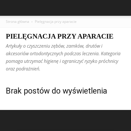
Strona główna
Pielęgnacja przy aparacie
PIELĘGNACJA PRZY APARACIE
Artykuły o czyszczeniu zębów, zamków, drutów i
akcesoriów ortodontycznych podczas leczenia. Kategoria
pomaga utrzymać higienę i ograniczyć ryzyko próchnicy
oraz podrażnień.
Brak postów do wyświetlenia