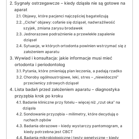
Sygnały ostrzegawcze – kiedy dziąsła nie są gotowe na
aparat
Objawy, które pacjenci najczęściej bagatelizują
„Ciche” objawy: cofanie się dziąseł, nadwrażliwość
szyjek, zmiana zarysu brodawek
Jednorazowe podrażnienie a przewlekłe zapalenie
dziąseł
Sytuacje, w których ortodonta powinien wstrzymać się z
założeniem aparatu
Wywiad i konsultacja: jakie informacje musi mieć
ortodonta i periodontolog
Pytania, które zmieniają plan leczenia, a padają rzadko
Choroby ogólnoustrojowe, leki, stres – „niewidoczni”
przeciwnicy zdrowych dziąseł
Lista badań przed założeniem aparatu – diagnostyka
przyzębia krok po kroku
Badanie kliniczne przy fotelu – więcej niż „rzut oka” na
dziąsła
Sondowanie przyzębia – milimetry, które decydują o
ruchach zębów
Badania obrazowe – kiedy wystarczy pantomogram, a
kiedy potrzebna jest CBCT
Badania mikrobiologiczne i testy genetyczne – kiedy