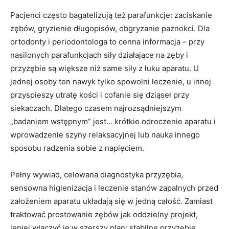
Pacjenci często bagatelizują też parafunkcje: zaciskanie
zębów, gryzienie długopisów, obgryzanie paznokci. Dla
ortodonty i periodontologa to cenna informacja – przy
nasilonych parafunkcjach siły działające na zęby i
przyzębie są większe niż same siły z łuku aparatu. U
jednej osoby ten nawyk tylko spowolni leczenie, u innej
przyspieszy utratę kości i cofanie się dziąseł przy
siekaczach. Dlatego czasem najrozsądniejszym
„badaniem wstępnym” jest… krótkie odroczenie aparatu i
wprowadzenie szyny relaksacyjnej lub nauka innego
sposobu radzenia sobie z napięciem.
Pełny wywiad, celowana diagnostyka przyzębia,
sensowna higienizacja i leczenie stanów zapalnych przed
założeniem aparatu układają się w jedną całość. Zamiast
traktować prostowanie zębów jak oddzielny projekt,
lepiej włączyć je w szerszy plan: stabilne przyzębie,