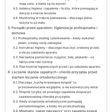
mają sens, a kiedy są na wyrost
Indeksy higieny i zapalenia – liczby, które pomagają w
decyzji o starcie leczenia
Monitoring w trakcie planowania – dlaczego jedna
wizyta to za mało
Porządki przed aparatem: higienizacja profesjonalna i
domowa
Profesjonalny skaling i piaskowanie – kiedy wykonać
jeden, a kiedy serię zabiegów
Instruktaż higieny – dlaczego musi być zrobiony przed,
a nie po założeniu aparatu
Narzędzia pomocnicze: irygator, żele, płukanki – co
faktycznie robi różnicę
Plan kontroli higienicznych przed i po założeniu aparatu
Leczenie stanów zapalnych i chorób przyzębia przed
startem leczenia ortodontycznego
Dlaczego „trochę krwawiące dziąsła” to
przeciwwskazanie względne, a nie kosmetyczny detal
Stopnie ryzyka: od prostego zapalenia dziąseł po
zaawansowaną chorobę przyzębia
Kiedy urządzenia ortodontyczne pomagają
periodontologowi, a kiedy mu przeszkadzają
Minimalny „pakiet naprawczy” przy zapaleniu dziąseł