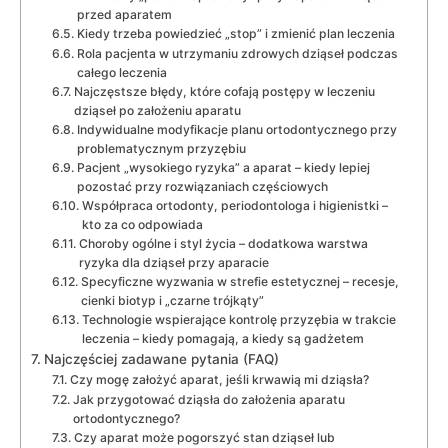
przed aparatem
Kiedy trzeba powiedzieć „stop” i zmienić plan leczenia
Rola pacjenta w utrzymaniu zdrowych dziąseł podczas
całego leczenia
Najczęstsze błędy, które cofają postępy w leczeniu
dziąseł po założeniu aparatu
Indywidualne modyfikacje planu ortodontycznego przy
problematycznym przyzębiu
Pacjent „wysokiego ryzyka” a aparat – kiedy lepiej
pozostać przy rozwiązaniach częściowych
Współpraca ortodonty, periodontologa i higienistki –
kto za co odpowiada
Choroby ogólne i styl życia – dodatkowa warstwa
ryzyka dla dziąseł przy aparacie
Specyficzne wyzwania w strefie estetycznej – recesje,
cienki biotyp i „czarne trójkąty”
Technologie wspierające kontrolę przyzębia w trakcie
leczenia – kiedy pomagają, a kiedy są gadżetem
Najczęściej zadawane pytania (FAQ)
Czy mogę założyć aparat, jeśli krwawią mi dziąsła?
Jak przygotować dziąsła do założenia aparatu
ortodontycznego?
Czy aparat może pogorszyć stan dziąseł lub