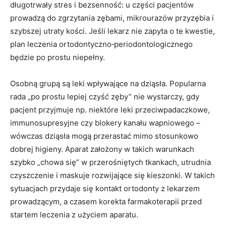
długotrwały stres i bezsenność: u części pacjentów
prowadzą do zgrzytania zębami, mikrourazów przyzębia i
szybszej utraty kości. Jeśli lekarz nie zapyta o te kwestie,
plan leczenia ortodontyczno‑periodontologicznego
będzie po prostu niepełny.
Osobną grupą są leki wpływające na dziąsła. Popularna
rada „po prostu lepiej czyść zęby” nie wystarczy, gdy
pacjent przyjmuje np. niektóre leki przeciwpadaczkowe,
immunosupresyjne czy blokery kanału wapniowego –
wówczas dziąsła mogą przerastać mimo stosunkowo
dobrej higieny. Aparat założony w takich warunkach
szybko „chowa się” w przerośniętych tkankach, utrudnia
czyszczenie i maskuje rozwijające się kieszonki. W takich
sytuacjach przydaje się kontakt ortodonty z lekarzem
prowadzącym, a czasem korekta farmakoterapii przed
startem leczenia z użyciem aparatu.