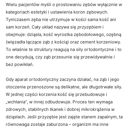
Wielu pacjentów myśli o prostowaniu zębów wyłącznie w
kategoriach estetyki i ustawienia koron zębowych.
Tymczasem zęba nie utrzymuje w kości sama kość ani
sam korzeń. Cały układ nazywa się
przyzębiem
i
obejmuje: dziąsła, kość wyrostka zębodołowego, ozębną
(więzadła łączące ząb z kością) oraz cement korzeniowy.
To właśnie te struktury reagują na siły ortodontyczne i to
one decydują, czy ząb przesunie się przewidywalnie i
bez powikłań.
Gdy aparat ortodontyczny zaczyna działać, na ząb i jego
otoczenie przenoszone są delikatne, ale długotrwałe siły.
W jednej części korzenia kość się przebudowuje i
„wchłania”, w innej odbudowuje. Proces ten wymaga
zdrowych, stabilnych tkanek i dobrej mikrokrążenia w
dziąsłach. Jeśli przyzębie jest zajęte stanem zapalnym, ta
równowaga zostaje zaburzona – organizm ma inne