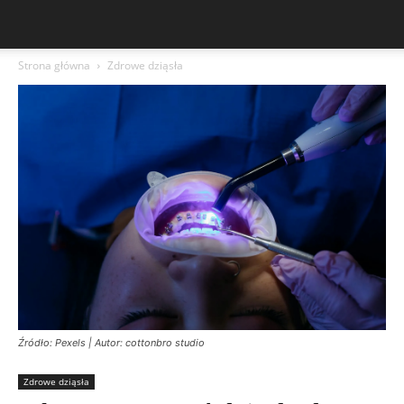
Strona główna
Zdrowe dziąsła
Źródło: Pexels | Autor: cottonbro studio
Zdrowe dziąsła