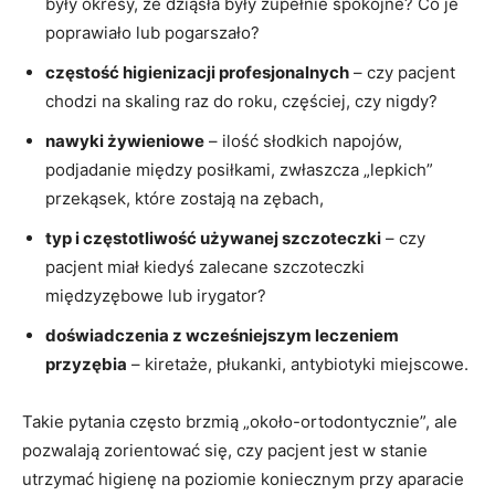
były okresy, że dziąsła były zupełnie spokojne? Co je
poprawiało lub pogarszało?
częstość higienizacji profesjonalnych
– czy pacjent
chodzi na skaling raz do roku, częściej, czy nigdy?
nawyki żywieniowe
– ilość słodkich napojów,
podjadanie między posiłkami, zwłaszcza „lepkich”
przekąsek, które zostają na zębach,
typ i częstotliwość używanej szczoteczki
– czy
pacjent miał kiedyś zalecane szczoteczki
międzyzębowe lub irygator?
doświadczenia z wcześniejszym leczeniem
przyzębia
– kiretaże, płukanki, antybiotyki miejscowe.
Takie pytania często brzmią „około-ortodontycznie”, ale
pozwalają zorientować się, czy pacjent jest w stanie
utrzymać higienę na poziomie koniecznym przy aparacie