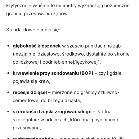
krytyczne – właśnie te milimetry wyznaczają bezpieczne
granice przesuwania zębów.
Standardowo ocenia się:
głębokość kieszonek
w sześciu punktach na ząb
(mezjalnie-dziąsłowo, środkowo, dystalnie po stronie
policzkowej i podniebiennej/językowej),
krwawienie przy sondowaniu (BOP)
– czy i gdzie
pojawia się krew,
recesje dziąseł
– mierzone od granicy szkliwno-
cementowej do brzegu dziąsła,
szerokość dziąsła zrogowaciałego
– istotna
szczególnie w odcinkach, które mają być mocno
przesuwane,
ruchomość zębów
– oceniana w skali stopni (0–III),