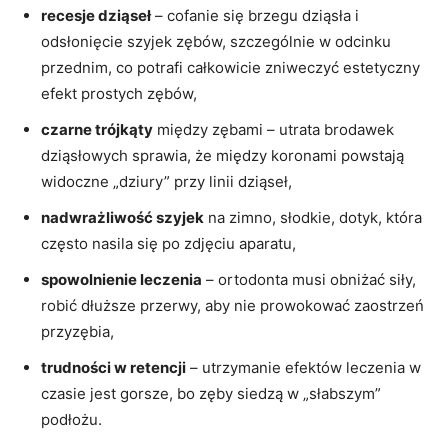
recesje dziąseł
– cofanie się brzegu dziąsła i
odsłonięcie szyjek zębów, szczególnie w odcinku
przednim, co potrafi całkowicie zniweczyć estetyczny
efekt prostych zębów,
czarne trójkąty
między zębami – utrata brodawek
dziąsłowych sprawia, że między koronami powstają
widoczne „dziury” przy linii dziąseł,
nadwrażliwość szyjek
na zimno, słodkie, dotyk, która
często nasila się po zdjęciu aparatu,
spowolnienie leczenia
– ortodonta musi obniżać siły,
robić dłuższe przerwy, aby nie prowokować zaostrzeń
przyzębia,
trudności w retencji
– utrzymanie efektów leczenia w
czasie jest gorsze, bo zęby siedzą w „słabszym”
podłożu.