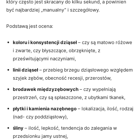
który często jest skracany do kilku sekund, a powinien
być najbardziej „manualny” i szczegółowy.
Podstawą jest ocena:
koloru i konsystencji dziąseł
– czy są matowo różowe
i zwarte, czy błyszczące, obrzęknięte, z
prześwitującymi naczyniami,
linii dziąseł
– przebieg brzegu dziąsłowego względem
szyjek zębów, obecność recesji, przerostów,
brodawek międzyzębowych
– czy wypełniają
przestrzeń, czy są spłaszczone, z ubytkami tkanek,
płytki i kamienia nazębnego
– lokalizacja, ilość, rodzaj
(nad- czy poddziąsłowy),
śliny
– ilość, lepkość, tendencja do zalegania w
przedsionku jamy ustnej,